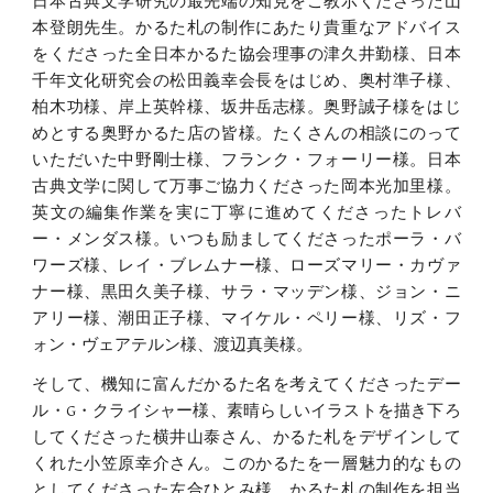
日本古典文学研究の最先端の知見をご教示くださった山
本登朗先生。かるた札の制作にあたり貴重なアドバイス
をくださった全日本かるた協会理事の津久井勤様、日本
千年文化研究会の松田義幸会長をはじめ、奥村準子様、
柏木功様、岸上英幹様、坂井岳志様。奥野誠子様をはじ
めとする奥野かるた店の皆様。たくさんの相談にのって
いただいた中野剛士様、フランク・フォーリー様。日本
古典文学に関して万事ご協力くださった岡本光加里様。
英文の編集作業を実に丁寧に進めてくださったトレバ
ー・メンダス様。いつも励ましてくださったポーラ・バ
ワーズ様、レイ・ブレムナー様、ローズマリー・カヴァ
ナー様、黒田久美子様、サラ・マッデン様、ジョン・ニ
アリー様、潮田正子様、マイケル・ペリー様、リズ・フ
ォン・ヴェアテルン様、渡辺真美様。
そして、機知に富んだかるた名を考えてくださったデー
ル・G・クライシャー様、素晴らしいイラストを描き下ろ
してくださった横井山泰さん、かるた札をデザインして
くれた小笠原幸介さん。このかるたを一層魅力的なもの
としてくださった左合ひとみ様、かるた札の制作を担当