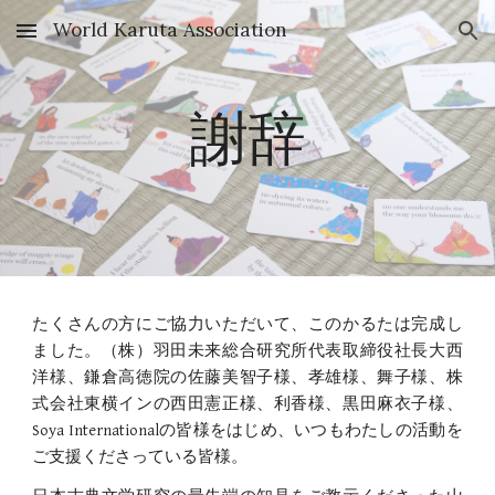
World Karuta Association
Skip to main content
Skip to navigation
謝辞
たくさんの方にご協力いただいて、このかるたは完成し
ました。（株）羽田未来総合研究所代表取締役社長大西
洋様、鎌倉高徳院の佐藤美智子様、孝雄様、舞子様、株
式会社東横インの西田憲正様、利香様、黒田麻衣子様、
Soya Internationalの皆様をはじめ、いつもわたしの活動を
ご支援くださっている皆様。