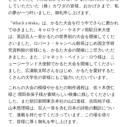
していただいた（株）カワダの皆様。おかげさまで、私
の夢が一つ叶いました。御礼申し上げます。
『Whack a Waka』は、かるた大会を行う中でさらに磨かれ
てゆきました。キャロライン・ケネディ前駐日米大使
は、英語百人一首かるたの世界初の大会を開催してくだ
さいました。ロバート・キャンベル館長はじめ国文学研
究資料館の皆様にも、かるた大会の開催にご尽力いただ
きました。また、ジャネット・ペイトン・ロウ様は、ニ
ュージーランド大使館でかるた大会を開催してください
ました。広瀬航太郎さんをはじめ、かるたを愛好するた
くさんの大学生の皆様にもご協力いただいています。
これらの大会の模様やかるたの制作過程は、佐々木啓仁
様と 増田奈保子様が素晴らしい映像に残してくださいま
した。また朝日新聞東京本社の山口進様、吉田純子様、
山本悠理様は、百人一首を含む日本の詩歌の翻訳につい
て、連載を持たせてくださっています。この場を借り
て、皆様に厚く御礼を申し上げます。